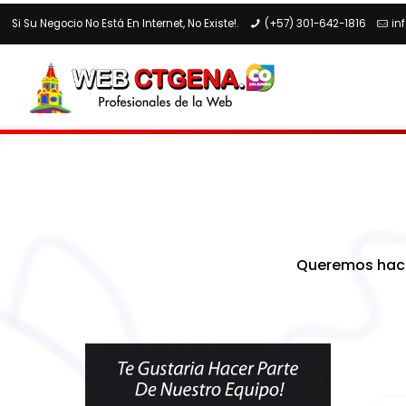
Si Su Negocio No Está En Internet, No Existe!.
(+57) 301-642-1816
in
Queremos hace